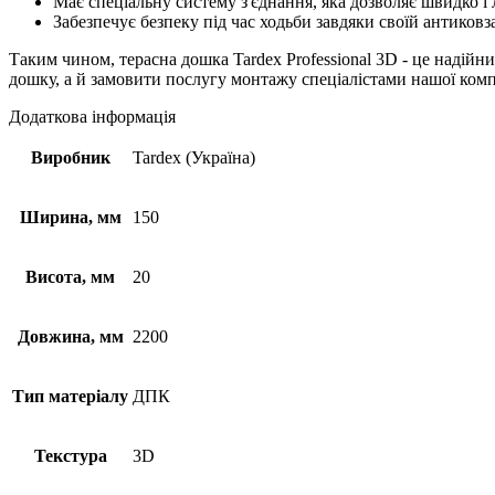
Має спеціальну систему з'єднання, яка дозволяє швидко і
Забезпечує безпеку під час ходьби завдяки своїй антиковз
Таким чином, терасна дошка Tardex Professional 3D - це надійн
дошку, а й замовити послугу монтажу спеціалістами нашої комп
Додаткова інформація
Виробник
Tardex (Україна)
Ширина, мм
150
Висота, мм
20
Довжина, мм
2200
Тип матеріалу
ДПК
Текстура
3D