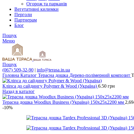
Огорож та парканів
Вегетативні килимки
Перголи
Партнерам
Блог
Пошук
Меню
Пошук
(067) 509-32-90
|
info@terasa.in.ua
Головна
Каталог
Терасна дошка
Дерево-полімерний композит
Т
Кліпса до сайдингу Polymer & Wood (Україна)
6.50
грн
Назад в каталог
Терасна дошка Woodlux Business (Україна) 150х25х2200 мм
2,69
-10%