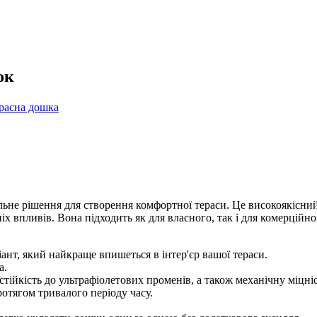
ок
расна дошка
еальне рішення для створення комфортної тераси. Це високоякісний
ніх впливів. Вона підходить як для власного, так і для комерційн
ант, який найкраще впишеться в інтер'єр вашої тераси.
а.
ійкість до ультрафіолетових променів, а також механічну міцні
ротягом тривалого періоду часу.