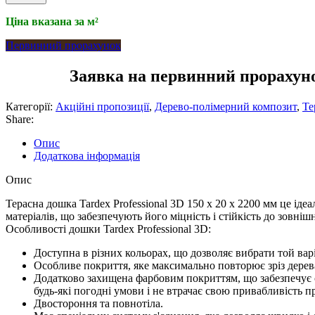
Ціна вказана за м²
Первинний прорахунок
Заявка на первинний прорахун
Категорії:
Акційні пропозиції
,
Дерево-полімерний композит
,
Те
Share:
Опис
Додаткова інформація
Опис
Терасна дошка Tardex Professional 3D 150 х 20 х 2200 мм це ід
матеріалів, що забезпечують його міцність і стійкість до зовніш
Особливості дошки Tardex Professional 3D:
Доступна в різних кольорах, що дозволяє вибрати той варі
Особливе покриття, яке максимально повторює зріз дерев
Додатково захищена фарбовим покриттям, що забезпечує ст
будь-які погодні умови і не втрачає свою привабливість п
Двостороння та повнотіла.