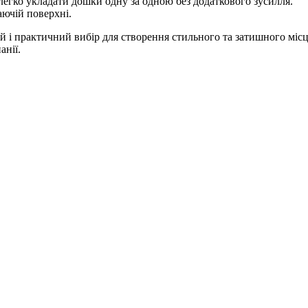
 легко укладати дошки одну за одною без додаткового зусилля.
аючій поверхні.
ий і практичний вибір для створення стильного та затишного міс
анії.