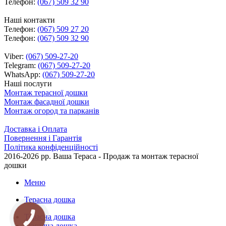
Телефон:
(067) 509 32 90
Наші контакти
Телефон:
(067) 509 27 20
Телефон:
(067) 509 32 90
Viber:
(067) 509-27-20
Telegram:
(067) 509-27-20
WhatsApp:
(067) 509-27-20
Наші послуги
Монтаж терасної дошки
Монтаж фасадної дошки
Монтаж огород та парканів
Доставка і Оплата
Повернення і Гарантія
Політика конфіденційності
2016-2026 рр.
Ваша Тераса - Продаж та монтаж терасної
дошки
Меню
Терасна дошка
Терасна дошка
КНОПКА
ЗВ'ЯЗКУ
Фасадна дошка