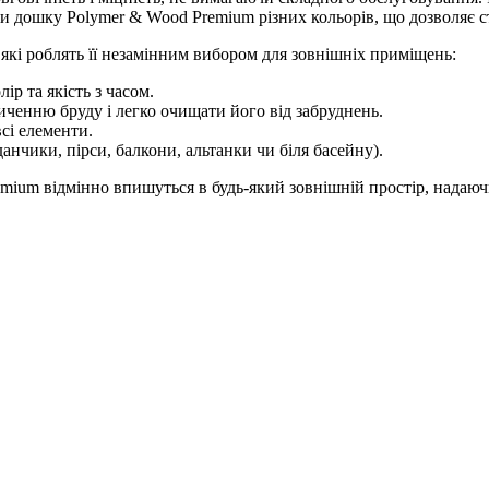
и дошку Polymer & Wood Premium різних кольорів, що дозволяє ст
які роблять її незамінним вибором для зовнішніх приміщень:
р та якість з часом.
иченню бруду і легко очищати його від забруднень.
сі елементи.
анчики, пірси, балкони, альтанки чи біля басейну).
mium відмінно впишуться в будь-який зовнішній простір, надаючи 