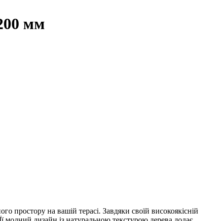
200 мм
ого простору на вашій терасі. Завдяки своїй високоякісній
 Її модний дизайн із натуральною текстурою дерева додає