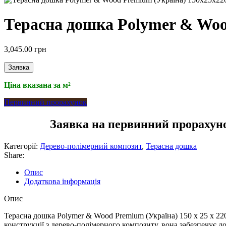
Терасна дошка Polymer & Woo
3,045.00
грн
Заявка
Ціна вказана за м²
Первинний прорахунок
Заявка на первинний прорахун
Категорії:
Дерево-полімерний композит
,
Терасна дошка
Share:
Опис
Додаткова інформація
Опис
Терасна дошка Polymer & Wood Premium (Україна) 150 х 25 х 220
конструкції з дерево-полімерного композиту, вона забезпечує д