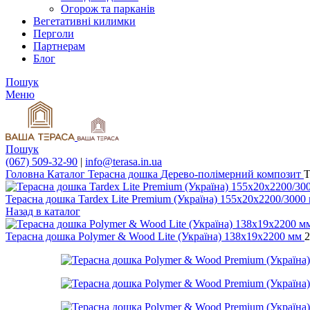
Огорож та парканів
Вегетативні килимки
Перголи
Партнерам
Блог
Пошук
Меню
Пошук
(067) 509-32-90
|
info@terasa.in.ua
Головна
Каталог
Терасна дошка
Дерево-полімерний композит
Т
Терасна дошка Tardex Lite Premium (Україна) 155х20х2200/3000
Назад в каталог
Терасна дошка Polymer & Wood Lite (Україна) 138х19х2200 мм
2