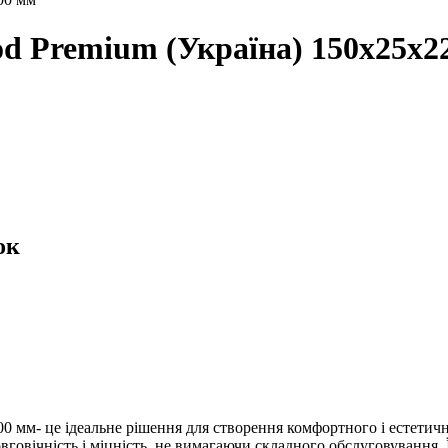
d Premium (Україна) 150х25х2
ок
0 мм- це ідеальне рішення для створення комфортного і естетичн
овговічність і міцність, не вимагаючи складного обслуговування.