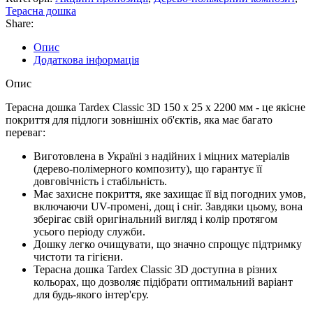
Терасна дошка
Share:
Опис
Додаткова інформація
Опис
Терасна дошка Tardex Classic 3D 150 х 25 х 2200 мм - це якісне
покриття для підлоги зовнішніх об'єктів, яка має багато
переваг:
Виготовлена в Україні з надійних і міцних матеріалів
(дерево-полімерного композиту), що гарантує її
довговічність і стабільність.
Має захисне покриття, яке захищає її від погодних умов,
включаючи UV-промені, дощ і сніг. Завдяки цьому, вона
зберігає свій оригінальний вигляд і колір протягом
усього періоду служби.
Дошку легко очищувати, що значно спрощує підтримку
чистоти та гігієни.
Терасна дошка Tardex Classic 3D доступна в різних
кольорах, що дозволяє підібрати оптимальний варіант
для будь-якого інтер'єру.