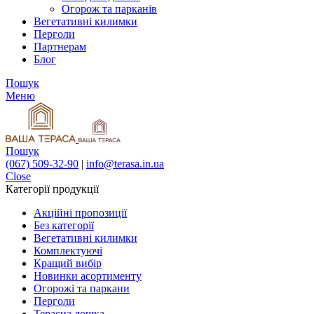
Огорож та парканів
Вегетативні килимки
Перголи
Партнерам
Блог
Пошук
Меню
Пошук
(067) 509-32-90
|
info@terasa.in.ua
Close
Категорії продукції
Акційні пропозиції
Без категорії
Вегетативні килимки
Комплектуючі
Кращий вибір
Новинки асортименту
Огорожі та паркани
Перголи
Терасна дошка