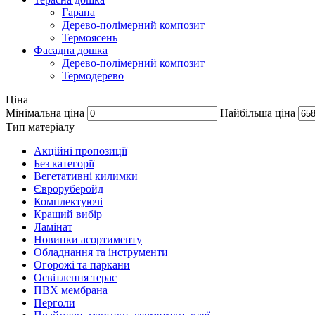
Гарапа
Дерево-полімерний композит
Термоясень
Фасадна дошка
Дерево-полімерний композит
Термодерево
Ціна
Мінімальна ціна
Найбільша ціна
Тип матеріалу
Акційні пропозиції
Без категорії
Вегетативні килимки
Євроруберойд
Комплектуючі
Кращий вибір
Ламінат
Новинки асортименту
Обладнання та інструменти
Огорожі та паркани
Освітлення терас
ПВХ мембрана
Перголи