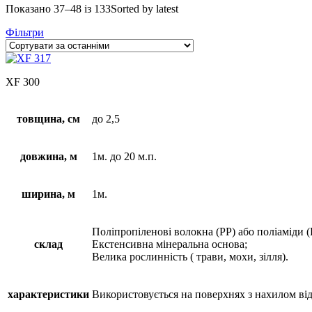
Показано 37–48 із 133
Sorted by latest
Фільтри
XF 300
товщина, см
до 2,5
довжина, м
1м. до 20 м.п.
ширина, м
1м.
Поліпропіленові волокна (РР) або поліаміди (
склад
Екстенсивна мінеральна основа;
Велика рослинність ( трави, мохи, зілля).
характеристики
Використовується на поверхнях з нахилом від 