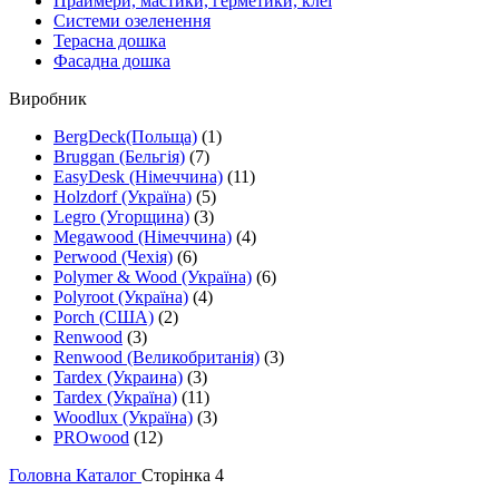
Праймери, мастики, герметики, клеї
Системи озеленення
Терасна дошка
Фасадна дошка
Виробник
BergDeck(Польща)
(1)
Bruggan (Бельгія)
(7)
EasyDesk (Німеччина)
(11)
Holzdorf (Україна)
(5)
Legro (Угорщина)
(3)
Megawood (Німеччина)
(4)
Perwood (Чехія)
(6)
Polymer & Wood (Україна)
(6)
Polyroot (Україна)
(4)
Porch (США)
(2)
Renwood
(3)
Renwood (Великобританія)
(3)
Tardex (Украина)
(3)
Tardex (Україна)
(11)
Woodlux (Україна)
(3)
PROwood
(12)
Головна
Каталог
Сторінка 4