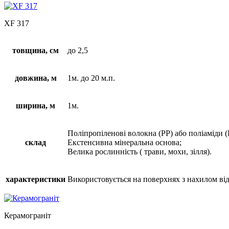
XF 317
товщина, см
до 2,5
довжина, м
1м. до 20 м.п.
ширина, м
1м.
Поліпропіленові волокна (РР) або поліаміди (
склад
Екстенсивна мінеральна основа;
Велика рослинність ( трави, мохи, зілля).
характеристики
Використовується на поверхнях з нахилом від 
Керамограніт