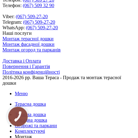
Телефон:
(067) 509 32 90
Viber:
(067) 509-27-20
Telegram:
(067) 509-27-20
WhatsApp:
(067) 509-27-20
Наші послуги
Монтаж терасної дошки
Монтаж фасадної дошки
Монтаж огород та парканів
Доставка і Оплата
Повернення і Гарантія
Політика конфіденційності
2016-2026 рр.
Ваша Тераса - Продаж та монтаж терасної
дошки
Меню
Терасна дошка
Терасна дошка
КНОПКА
ЗВ'ЯЗКУ
Фасадна дошка
Огорожі та паркани
Комплектуючі
Монтаж